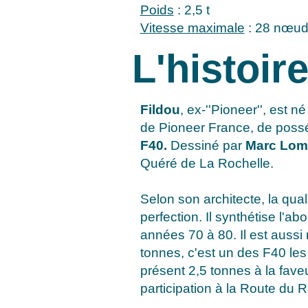
Poids
: 2,5 t
Vitesse maximale
: 28 nœu
L'histoir
Fildou
, ex-''Pioneer'', est 
de Pioneer France, de possé
F40.
Dessiné par
Marc Lom
Quéré de La Rochelle.
Selon son architecte, la qua
perfection. Il synthétise l'a
années 70 à 80. Il est aussi
tonnes, c'est un des F40 les p
présent 2,5 tonnes à la fave
participation à la Route du